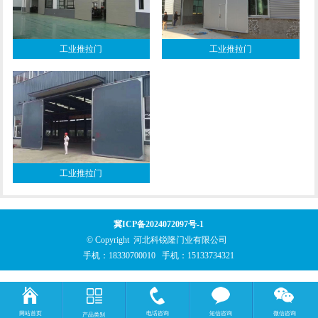
工业推拉门
工业推拉门
工业推拉门
冀ICP备2024072097号-1
© Copyright 河北科锐隆门业有限公司
手机：
18330700010
手机：
15133734321
网站首页
电话咨询
短信咨询
微信咨询
产品类别