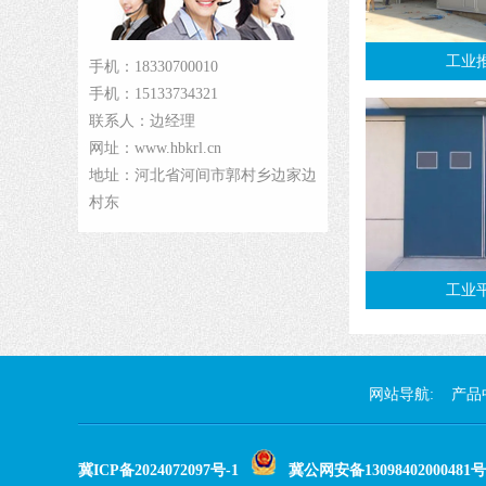
工业
手机：18330700010
手机：15133734321
联系人：边经理
网址：www.hbkrl.cn
地址：河北省河间市郭村乡边家边
村东
工业
网站导航:
产品
冀ICP备2024072097号-1
冀公网安备13098402000481号